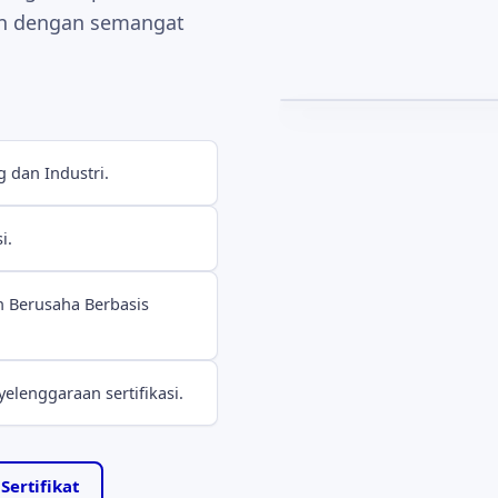
an dengan semangat
Motto yang memandu setia
kesetiaan kepada anggota
dan Industri.
i.
n Berusaha Berbasis
lenggaraan sertifikasi.
ertifikat