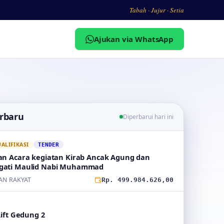
Tabah · Jujur · Setia
Ajukan via WhatsApp
erbaru
Diperbarui hari ini
LIFIKASI
TENDER
an Acara kegiatan Kirab Ancak Agung dan
gati Maulid Nabi Muhammad
AN RAKYAT
Rp. 499.984.626,00
Lift Gedung 2