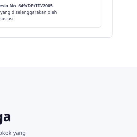
sia No. 649/DP/III/2005
i yang diselenggarakan oleh
osiasi.
ga
pokok yang