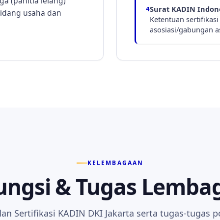
a (panitia lelang)
Surat KADIN Indone
4
 bidang usaha dan
Ketentuan sertifikas
asosiasi/gabungan as
KELEMBAGAAN
ungsi & Tugas Lemba
an Sertifikasi KADIN DKI Jakarta serta tugas-tugas 