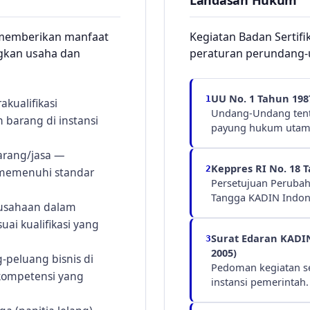
Landasan Hukum
a memberikan manfaat
Kegiatan Badan Sertifi
gkan usaha dan
peraturan perundang-
UU No. 1 Tahun 198
1
kualifikasi
Undang-Undang tent
barang di instansi
payung hukum utam
arang/jasa —
Keppres RI No. 18 
2
memenuhi standar
Persetujuan Peruba
Tangga KADIN Indon
usahaan dalam
ai kualifikasi yang
Surat Edaran KADIN
3
2005)
peluang bisnis di
Pedoman kegiatan se
 kompetensi yang
instansi pemerintah.