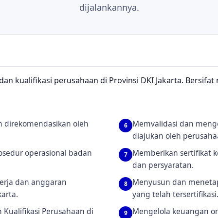
dijalankannya.
n kualifikasi perusahaan di Provinsi DKI Jakarta. Bersifat
h direkomendasikan oleh
Memvalidasi dan mengev
6
diajukan oleh perusaha
osedur operasional badan
Memberikan sertifikat
7
dan persyaratan.
rja dan anggaran
Menyusun dan menetapk
8
arta.
yang telah tersertifikasi
 Kualifikasi Perusahaan di
Mengelola keuangan or
9