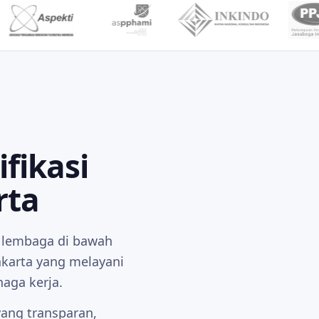
fikasi
rta
h lembaga di bawah
karta yang melayani
naga kerja.
ang transparan,
Tabah · Jujur · Setia