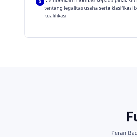
Memberikan informasi kepada pihak ketig
5
tentang legalitas usaha serta klasifikasi
kualifikasi.
F
Peran Bad