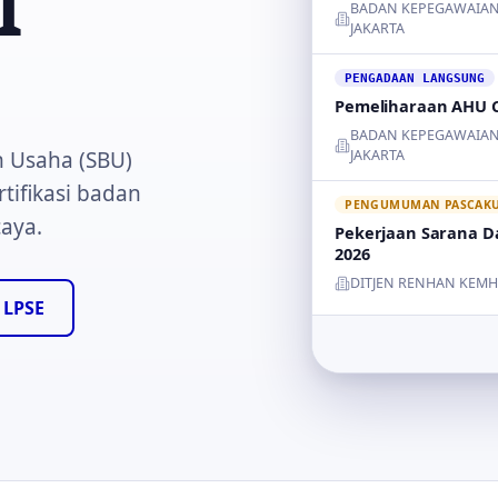
I
BADAN KEPEGAWAIAN
JAKARTA
PENGADAAN LANGSUNG
Pemeliharaan AHU C
BADAN KEPEGAWAIAN
n Usaha (SBU)
JAKARTA
tifikasi badan
PENGUMUMAN PASCAKUA
caya.
Pekerjaan Sarana Da
2026
DITJEN RENHAN KEM
 LPSE