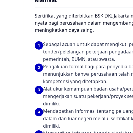
Manfaat
Sertifikat yang diterbitkan BSK DKI Jakart
nyata bagi perusahaan dalam mengemban
meningkatkan daya saing.
Sebagai acuan untuk dapat mengikuti pra
1
tender/pelelangan pekerjaan pengadaan 
pemerintah, BUMN, atau swasta.
Pengakuan formal bagi para penyedia b
2
menunjukkan bahwa perusahaan telah 
kompetensi yang ditetapkan.
Alat ukur kemampuan badan usaha/per
3
mengerjakan suatu pekerjaan/proyek sesu
dimiliki.
Mendapatkan informasi tentang peluang-
4
dalam dan luar negeri melalui sertifikat
dimiliki.