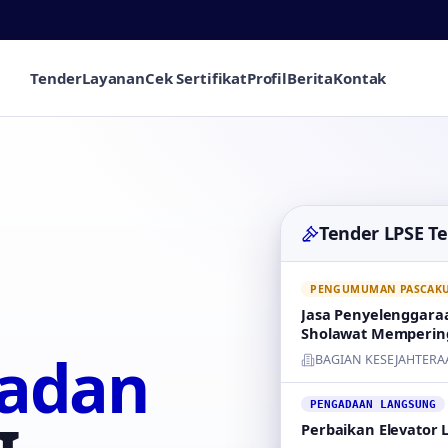
Tender
Layanan
Cek Sertifikat
Profil
Berita
Kontak
Tender LPSE T
PENGUMUMAN PASCAKUA
Jasa Penyelenggara
Sholawat Memperin
badan
BAGIAN KESEJAHTERA
PENGADAAN LANGSUNG
Perbaikan Elevator 