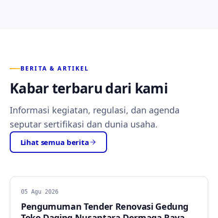
BERITA & ARTIKEL
Kabar terbaru dari kami
Informasi kegiatan, regulasi, dan agenda
seputar sertifikasi dan dunia usaha.
Lihat semua berita
BERITA
05 Agu 2026
Pengumuman Tender Renovasi Gedung
Toko Daging Nusantara Dermaga Raya,