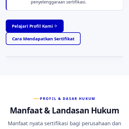
penyelenggaraan sertifikasi.
Pelajari Profil Kami
Tabah · Jujur · Setia
Motto yang memandu setiap layanan kami —
Cara Mendapatkan Sertifikat
ketabahan, kejujuran, dan kesetiaan kepada anggota.
PROFIL & DASAR HUKUM
Manfaat & Landasan Hukum
Manfaat nyata sertifikasi bagi perusahaan dan