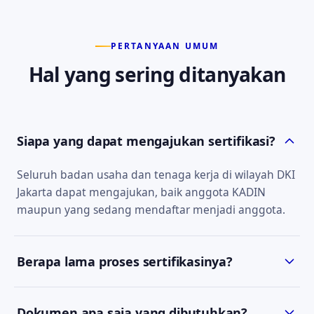
PERTANYAAN UMUM
Hal yang sering ditanyakan
Siapa yang dapat mengajukan sertifikasi?
Seluruh badan usaha dan tenaga kerja di wilayah DKI
Jakarta dapat mengajukan, baik anggota KADIN
maupun yang sedang mendaftar menjadi anggota.
Berapa lama proses sertifikasinya?
Estimasi waktu bergantung pada jenis sertifikat dan
Dokumen apa saja yang dibutuhkan?
kelengkapan dokumen. Tim kami akan