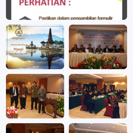
badan sertifikasi kadin
badan sertifikasi kadin
Memperingati Hari Raya
RAPAT KERJA II/2016
Nyepi Tahun Baru Saka
RAPAT KERJA II/2016
1941
Memperingati Hari Raya
Nyepi Tahun Baru Saka 1941
RAPAT KERJA II/2016
RAPAT KERJA II/2016
RAPAT KERJA II/2016
RAPAT KERJA II/2016