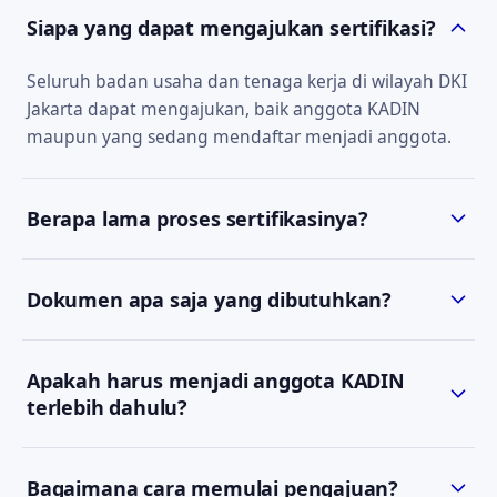
Siapa yang dapat mengajukan sertifikasi?
Seluruh badan usaha dan tenaga kerja di wilayah DKI
Jakarta dapat mengajukan, baik anggota KADIN
maupun yang sedang mendaftar menjadi anggota.
Berapa lama proses sertifikasinya?
Estimasi waktu bergantung pada jenis sertifikat dan
Dokumen apa saja yang dibutuhkan?
kelengkapan dokumen. Tim kami akan
menyampaikan estimasi yang jelas saat konsultasi
Persyaratan berbeda tiap jenis sertifikat. Setelah
awal.
Apakah harus menjadi anggota KADIN
Anda menghubungi kami via WhatsApp, kami akan
terlebih dahulu?
mengirimkan daftar dokumen yang sesuai.
Keanggotaan KADIN DKI Jakarta yang masih berlaku
Bagaimana cara memulai pengajuan?
menjadi salah satu prasyarat pengajuan SBU. Tim