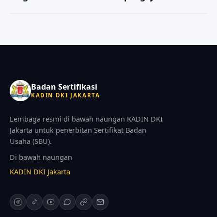
kami akan memandu kelengkapan persyaratan
Anda dapat menghubungi kami melalui tombol
keanggotaan saat konsultasi awal.
WhatsApp di halaman ini. Konsultasi awal tidak
dipungut biaya, dan tim kami akan memandu
langkah selanjutnya.
Badan Sertifikasi
KADIN DKI JAKARTA
Lembaga resmi di bawah naungan KADIN DKI
Jakarta untuk penerbitan Sertifikat Badan
Usaha (SBU).
Di bawah naungan
KADIN DKI Jakarta