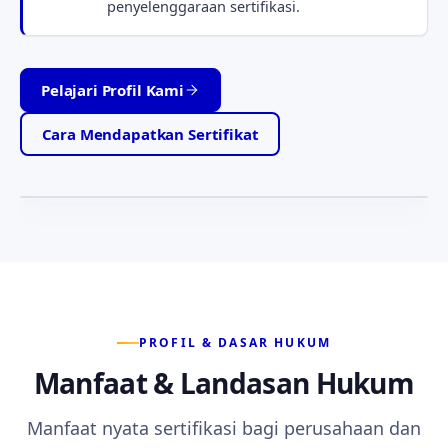
penyelenggaraan sertifikasi.
Pelajari Profil Kami
Tabah · Jujur · Setia
Motto yang memandu setiap layanan kami —
Cara Mendapatkan Sertifikat
ketabahan, kejujuran, dan kesetiaan kepada anggota.
PROFIL & DASAR HUKUM
Manfaat & Landasan Hukum
Manfaat nyata sertifikasi bagi perusahaan dan