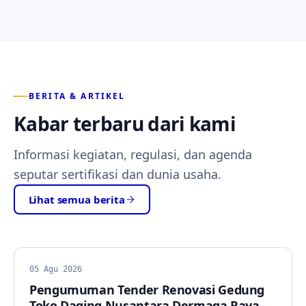
BERITA & ARTIKEL
Kabar terbaru dari kami
Informasi kegiatan, regulasi, dan agenda
seputar sertifikasi dan dunia usaha.
Lihat semua berita
BERITA
05 Agu 2026
Pengumuman Tender Renovasi Gedung
Toko Daging Nusantara Dermaga Raya,