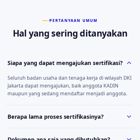
PERTANYAAN UMUM
Hal yang sering ditanyakan
Siapa yang dapat mengajukan sertifikasi?
Seluruh badan usaha dan tenaga kerja di wilayah DKI
Jakarta dapat mengajukan, baik anggota KADIN
maupun yang sedang mendaftar menjadi anggota.
Berapa lama proses sertifikasinya?
Estimasi waktu bergantung pada jenis sertifikat dan
Dokumen apa saja yang dibutuhkan?
kelengkapan dokumen. Tim kami akan