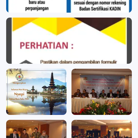
BADAN SERTIFIKASI KADIN
BADAN SERTIFIKASI KADIN
badan sertifikasi kadin
badan sertifikasi kadin
Memperingati Hari Raya
RAPAT KERJA II/2016
Nyepi Tahun Baru Saka
RAPAT KERJA II/2016
1941
Memperingati Hari Raya