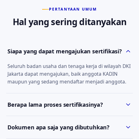
PERTANYAAN UMUM
Hal yang sering ditanyakan
Siapa yang dapat mengajukan sertifikasi?
Seluruh badan usaha dan tenaga kerja di wilayah DKI
Jakarta dapat mengajukan, baik anggota KADIN
maupun yang sedang mendaftar menjadi anggota.
Berapa lama proses sertifikasinya?
Estimasi waktu bergantung pada jenis sertifikat dan
Dokumen apa saja yang dibutuhkan?
kelengkapan dokumen. Tim kami akan
menyampaikan estimasi yang jelas saat konsultasi