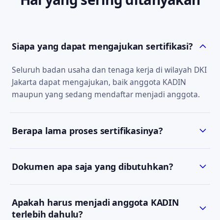
Siapa yang dapat mengajukan sertifikasi?
Seluruh badan usaha dan tenaga kerja di wilayah DKI
Jakarta dapat mengajukan, baik anggota KADIN
maupun yang sedang mendaftar menjadi anggota.
Berapa lama proses sertifikasinya?
Estimasi waktu bergantung pada jenis sertifikat dan
Dokumen apa saja yang dibutuhkan?
kelengkapan dokumen. Tim kami akan
menyampaikan estimasi yang jelas saat konsultasi
Persyaratan berbeda tiap jenis sertifikat. Setelah
awal.
Apakah harus menjadi anggota KADIN
Anda menghubungi kami via WhatsApp, kami akan
terlebih dahulu?
mengirimkan daftar dokumen yang sesuai.