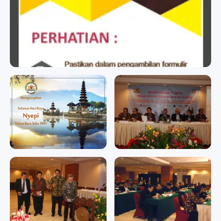
BADAN SERTIFIKASI KADIN
badan sertifikasi kadin
badan sertifikasi kadin
Memperingati Hari Raya
RAPAT KERJA II/2016
Nyepi Tahun Baru Saka
RAPAT KERJA II/2016
1941
Memperingati Hari Raya
Nyepi Tahun Baru Saka 1941