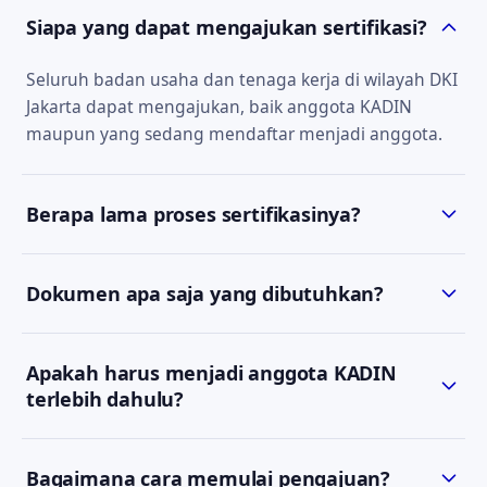
Siapa yang dapat mengajukan sertifikasi?
Seluruh badan usaha dan tenaga kerja di wilayah DKI
Jakarta dapat mengajukan, baik anggota KADIN
maupun yang sedang mendaftar menjadi anggota.
Berapa lama proses sertifikasinya?
Estimasi waktu bergantung pada jenis sertifikat dan
Dokumen apa saja yang dibutuhkan?
kelengkapan dokumen. Tim kami akan
menyampaikan estimasi yang jelas saat konsultasi
Persyaratan berbeda tiap jenis sertifikat. Setelah
awal.
Apakah harus menjadi anggota KADIN
Anda menghubungi kami via WhatsApp, kami akan
terlebih dahulu?
mengirimkan daftar dokumen yang sesuai.
Keanggotaan KADIN DKI Jakarta yang masih berlaku
Bagaimana cara memulai pengajuan?
menjadi salah satu prasyarat pengajuan SBU. Tim