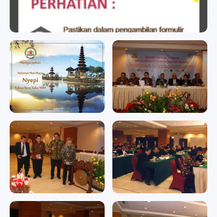
badan sertifikasi kadin
badan sertifikasi kadin
Memperingati Hari Raya
RAPAT KERJA II/2016
Nyepi Tahun Baru Saka
RAPAT KERJA II/2016
1941
Memperingati Hari Raya
Nyepi Tahun Baru Saka 1941
RAPAT KERJA II/2016
RAPAT KERJA II/2016
RAPAT KERJA II/2016
RAPAT KERJA II/2016