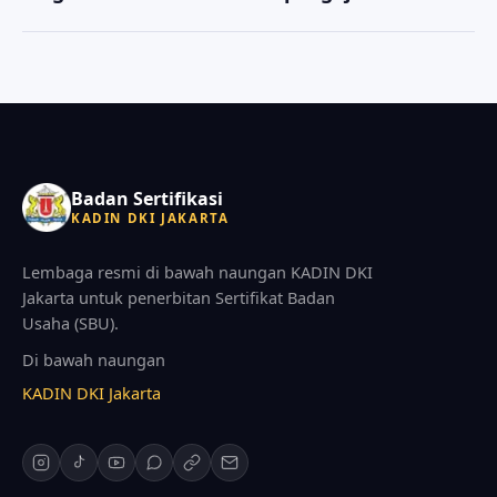
kami akan memandu kelengkapan persyaratan
Anda dapat menghubungi kami melalui tombol
keanggotaan saat konsultasi awal.
WhatsApp di halaman ini. Konsultasi awal tidak
dipungut biaya, dan tim kami akan memandu
langkah selanjutnya.
Badan Sertifikasi
KADIN DKI JAKARTA
Lembaga resmi di bawah naungan KADIN DKI
Jakarta untuk penerbitan Sertifikat Badan
Usaha (SBU).
Di bawah naungan
KADIN DKI Jakarta