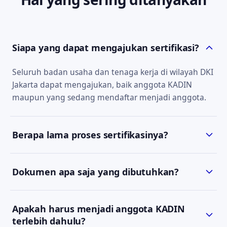
Siapa yang dapat mengajukan sertifikasi?
Seluruh badan usaha dan tenaga kerja di wilayah DKI
Jakarta dapat mengajukan, baik anggota KADIN
maupun yang sedang mendaftar menjadi anggota.
Berapa lama proses sertifikasinya?
Estimasi waktu bergantung pada jenis sertifikat dan
Dokumen apa saja yang dibutuhkan?
kelengkapan dokumen. Tim kami akan
menyampaikan estimasi yang jelas saat konsultasi
Persyaratan berbeda tiap jenis sertifikat. Setelah
awal.
Apakah harus menjadi anggota KADIN
Anda menghubungi kami via WhatsApp, kami akan
terlebih dahulu?
mengirimkan daftar dokumen yang sesuai.