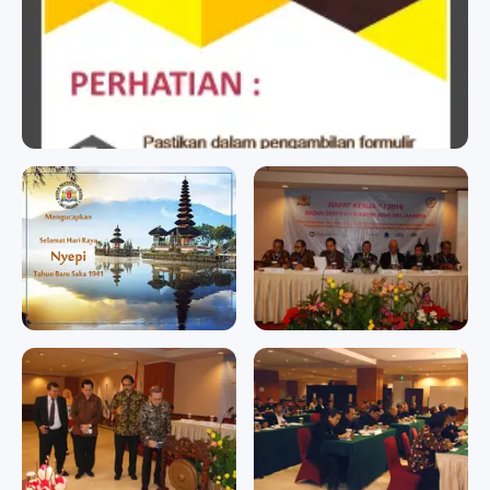
BADAN SERTIFIKASI KADIN
badan sertifikasi kadin
badan sertifikasi kadin
Memperingati Hari Raya
RAPAT KERJA II/2016
Nyepi Tahun Baru Saka
RAPAT KERJA II/2016
1941
Memperingati Hari Raya
Nyepi Tahun Baru Saka 1941