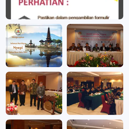
badan sertifikasi kadin
badan sertifikasi kadin
Memperingati Hari Raya
RAPAT KERJA II/2016
Nyepi Tahun Baru Saka
RAPAT KERJA II/2016
1941
Memperingati Hari Raya
Nyepi Tahun Baru Saka 1941
RAPAT KERJA II/2016
RAPAT KERJA II/2016
RAPAT KERJA II/2016
RAPAT KERJA II/2016