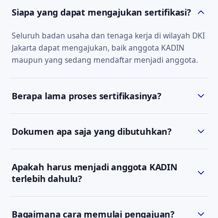
Siapa yang dapat mengajukan sertifikasi?
Seluruh badan usaha dan tenaga kerja di wilayah DKI
Jakarta dapat mengajukan, baik anggota KADIN
maupun yang sedang mendaftar menjadi anggota.
Berapa lama proses sertifikasinya?
Estimasi waktu bergantung pada jenis sertifikat dan
Dokumen apa saja yang dibutuhkan?
kelengkapan dokumen. Tim kami akan
menyampaikan estimasi yang jelas saat konsultasi
Persyaratan berbeda tiap jenis sertifikat. Setelah
awal.
Apakah harus menjadi anggota KADIN
Anda menghubungi kami via WhatsApp, kami akan
terlebih dahulu?
mengirimkan daftar dokumen yang sesuai.
Keanggotaan KADIN DKI Jakarta yang masih berlaku
Bagaimana cara memulai pengajuan?
menjadi salah satu prasyarat pengajuan SBU. Tim