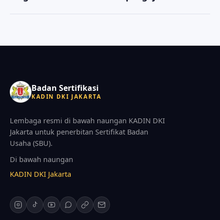
kami akan memandu kelengkapan persyaratan
Anda dapat menghubungi kami melalui tombol
keanggotaan saat konsultasi awal.
WhatsApp di halaman ini. Konsultasi awal tidak
dipungut biaya, dan tim kami akan memandu
langkah selanjutnya.
Badan Sertifikasi
KADIN DKI JAKARTA
Lembaga resmi di bawah naungan KADIN DKI
Jakarta untuk penerbitan Sertifikat Badan
Usaha (SBU).
Di bawah naungan
KADIN DKI Jakarta