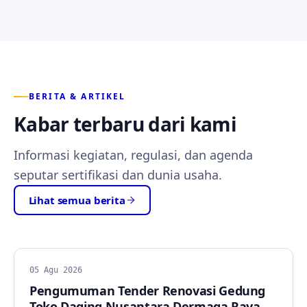
BERITA & ARTIKEL
Kabar terbaru dari kami
Informasi kegiatan, regulasi, dan agenda
seputar sertifikasi dan dunia usaha.
Lihat semua berita
BERITA
05 Agu 2026
Pengumuman Tender Renovasi Gedung
Toko Daging Nusantara Dermaga Raya,