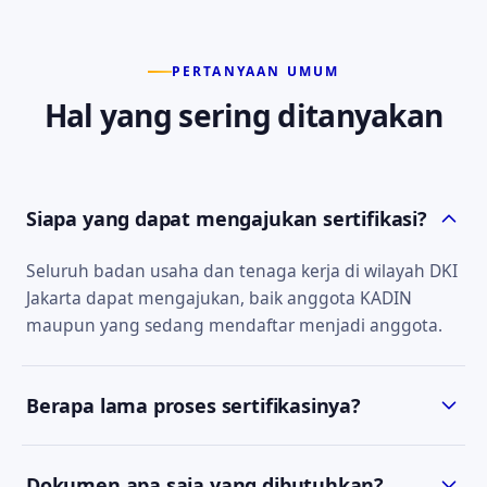
PERTANYAAN UMUM
Hal yang sering ditanyakan
Siapa yang dapat mengajukan sertifikasi?
Seluruh badan usaha dan tenaga kerja di wilayah DKI
Jakarta dapat mengajukan, baik anggota KADIN
maupun yang sedang mendaftar menjadi anggota.
Berapa lama proses sertifikasinya?
Estimasi waktu bergantung pada jenis sertifikat dan
Dokumen apa saja yang dibutuhkan?
kelengkapan dokumen. Tim kami akan