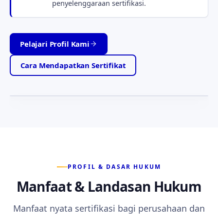
penyelenggaraan sertifikasi.
Pelajari Profil Kami
Tabah · Jujur · Setia
Motto yang memandu setiap layanan kami —
Cara Mendapatkan Sertifikat
ketabahan, kejujuran, dan kesetiaan kepada anggota.
PROFIL & DASAR HUKUM
Manfaat & Landasan Hukum
Manfaat nyata sertifikasi bagi perusahaan dan