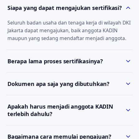
Siapa yang dapat mengajukan sertifikasi?
Seluruh badan usaha dan tenaga kerja di wilayah DKI
Jakarta dapat mengajukan, baik anggota KADIN
maupun yang sedang mendaftar menjadi anggota.
Berapa lama proses sertifikasinya?
Estimasi waktu bergantung pada jenis sertifikat dan
Dokumen apa saja yang dibutuhkan?
kelengkapan dokumen. Tim kami akan
menyampaikan estimasi yang jelas saat konsultasi
Persyaratan berbeda tiap jenis sertifikat. Setelah
awal.
Apakah harus menjadi anggota KADIN
Anda menghubungi kami via WhatsApp, kami akan
terlebih dahulu?
mengirimkan daftar dokumen yang sesuai.
Keanggotaan KADIN DKI Jakarta yang masih berlaku
Bagaimana cara memulai pengajuan?
menjadi salah satu prasyarat pengajuan SBU. Tim