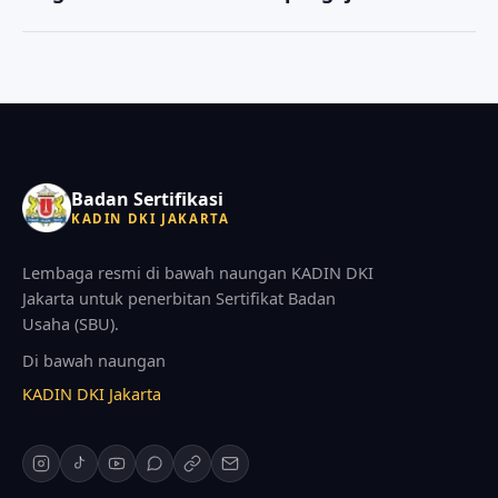
kami akan memandu kelengkapan persyaratan
Anda dapat menghubungi kami melalui tombol
keanggotaan saat konsultasi awal.
WhatsApp di halaman ini. Konsultasi awal tidak
dipungut biaya, dan tim kami akan memandu
langkah selanjutnya.
Badan Sertifikasi
KADIN DKI JAKARTA
Lembaga resmi di bawah naungan KADIN DKI
Jakarta untuk penerbitan Sertifikat Badan
Usaha (SBU).
Di bawah naungan
KADIN DKI Jakarta