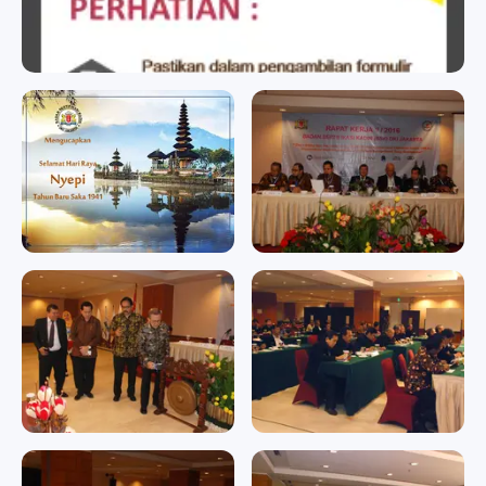
badan sertifikasi kadin
badan sertifikasi kadin
Memperingati Hari Raya
RAPAT KERJA II/2016
Nyepi Tahun Baru Saka
RAPAT KERJA II/2016
1941
Memperingati Hari Raya
Nyepi Tahun Baru Saka 1941
RAPAT KERJA II/2016
RAPAT KERJA II/2016
RAPAT KERJA II/2016
RAPAT KERJA II/2016