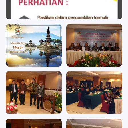
badan sertifikasi kadin
badan sertifikasi kadin
Memperingati Hari Raya
RAPAT KERJA II/2016
Nyepi Tahun Baru Saka
RAPAT KERJA II/2016
1941
Memperingati Hari Raya
Nyepi Tahun Baru Saka 1941
RAPAT KERJA II/2016
RAPAT KERJA II/2016
RAPAT KERJA II/2016
RAPAT KERJA II/2016